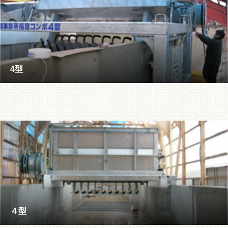
4型
４型