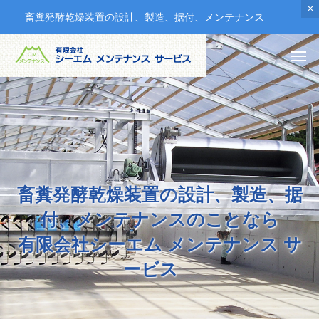
畜糞発酵乾燥装置の設計、製造、据付、メンテナンス
畜
糞
発
酵
乾
燥
装
置
の
設
計
、
製
造
、
据
付
、
メ
ン
テ
ナ
ン
ス
の
こ
と
な
ら
有
限
会
社
シ
ー
エ
ム
メ
ン
テ
ナ
ン
ス
サ
ー
ビ
ス