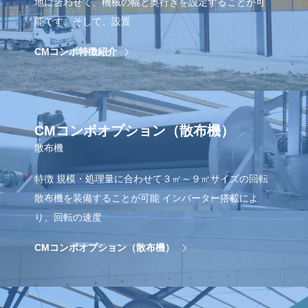
地に合わせて、機械の幅と奥行きを設定することが可
能です。そして、設置
CMコンポ特徴紹介
CMコンポオプション（散布機）
散布機
特徴 規模・処理量に合わせて３㎡～９㎡サイズの回転
散布機を装備することが可能 インバーター搭載によ
り、回転の速度
CMコンポオプション（散布機）