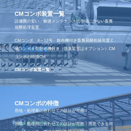
CMコンポ装置一覧
設備費の安い、敏捷メンテナンスの市場に少ない畜糞
発酵処理装置。
CMコンポ 4～12号 散布機付き 畜糞発酵乾燥装置Ｃ
Ｍコンポ８型散布機付き（脱臭装置はオプション）CM
コンポの特徴CM
CMコンポ装置一覧
CMコンポの特徴
用地・処理量に合わせての設計が可能！
用地・処理用に合わせての設計が可能！用意できる用