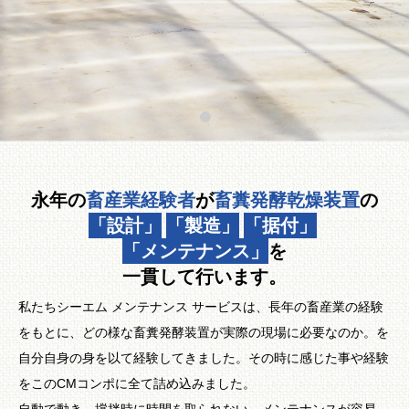
永年の
畜産業経験者
が
畜糞発酵乾燥装置
の
「設計」
「製造」
「据付」
「メンテナンス」
を
一貫して行います。
私たちシーエム メンテナンス サービスは、長年の畜産業の経験
をもとに、どの様な畜糞発酵装置が実際の現場に必要なのか。を
自分自身の身を以て経験してきました。その時に感じた事や経験
をこのCMコンポに全て詰め込みました。