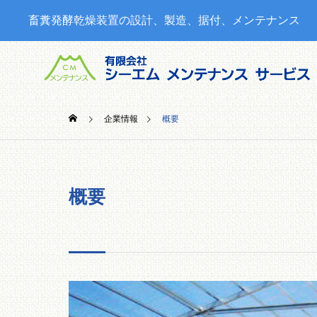
畜糞発酵乾燥装置の設計、製造、据付、メンテナンス
企業情報
概要
概要
SERVICE
当社の製品・サービス
情報
CMコン
覧