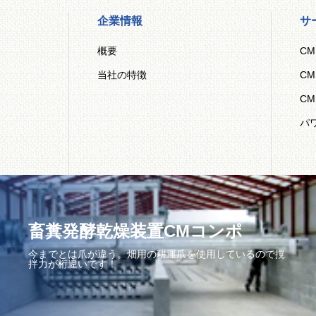
企業情報
サ
概要
C
当社の特徴
C
C
パ
畜糞発酵乾燥装置CMコンポ
今までとは爪が違う。畑用の耕運爪を使用しているので撹
拌力が桁違いです！