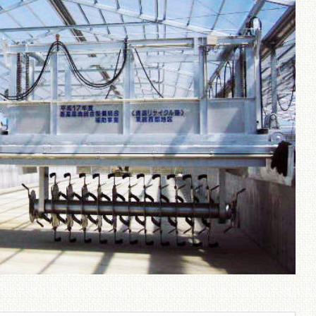
、敏捷メ
ョン（
市場に少
処理装
用地・処理量に合わせ
ての設計が可能！
散布機