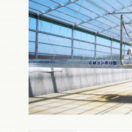
設備費の安い
ンテナンスの
ない畜糞発酵
置。