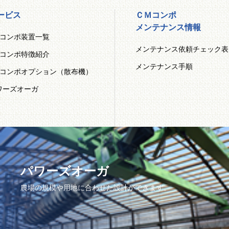
ービス
ＣＭコンポ
メンテナンス情報
Mコンポ装置一覧
メンテナンス依頼チェック表
Mコンポ特徴紹介
メンテナンス手順
Mコンポオプション（散布機）
ワーズオーガ
パワーズオーガ
農場の規模や用地に合わせた設計ができます。