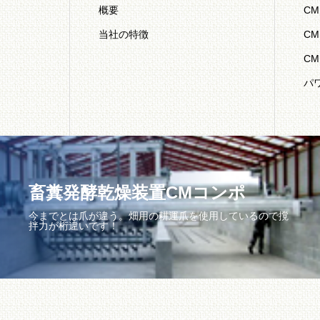
概要
C
当社の特徴
C
C
パ
畜糞発酵乾燥装置CMコンポ
今までとは爪が違う。畑用の耕運爪を使用しているので撹
拌力が桁違いです！