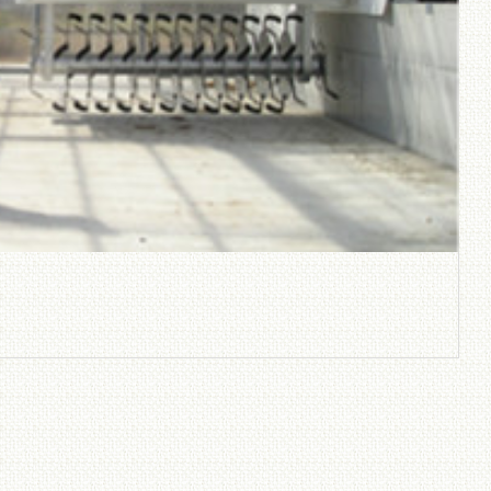
、敏捷メ
ョン（
市場に少
処理装
用地・処理量に合わせ
ての設計が可能！
散布機