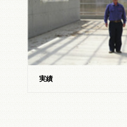
設備費の安い
ンテナンスの
ない畜糞発酵
置。
実績