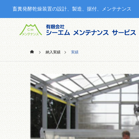
畜糞発酵乾燥装置の設計、製造、据付、メンテナンス
納入実績
実績
SERVICE
当社の製品・サービス
情報
CMコン
覧