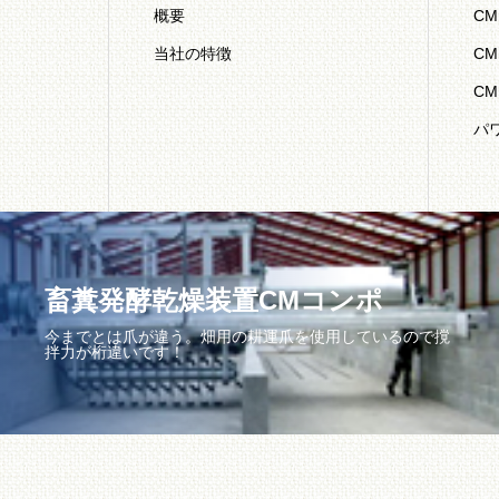
概要
C
当社の特徴
C
C
パ
畜糞発酵乾燥装置CMコンポ
今までとは爪が違う。畑用の耕運爪を使用しているので撹
拌力が桁違いです！