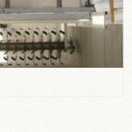
、敏捷メ
ョン（
市場に少
処理装
用地・処理量に合わせ
ての設計が可能！
散布機