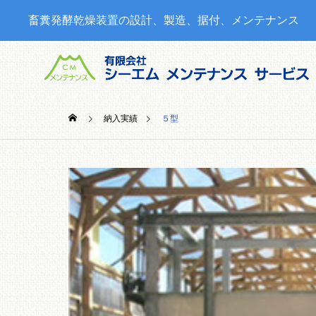
畜糞発酵乾燥装置の設計、製造、据付、メンテナンス
納入実績
５型
SERVICE
当社の製品・サービス
情報
CMコン
覧