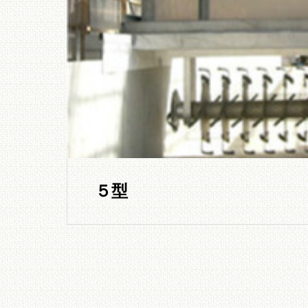
設備費の安い
ンテナンスの
ない畜糞発酵
置。
５型