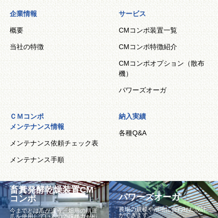
企業情報
サービス
概要
CMコンポ装置一覧
当社の特徴
CMコンポ特徴紹介
CMコンポオプション（散布
機）
パワーズオーガ
ＣＭコンポ
納入実績
メンテナンス情報
各種Q&A
メンテナンス依頼チェック表
メンテナンス手順
畜糞発酵乾燥装置CM
パワーズオーガ
コンポ
農場の規模や用地に合わせた設計
今までとは爪が違う。畑用の耕運
ができます。
爪を使用しているので撹拌力が桁