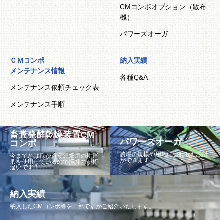
CMコンポオプション（散布
機）
パワーズオーガ
ＣＭコンポ
納入実績
メンテナンス情報
各種Q&A
メンテナンス依頼チェック表
メンテナンス手順
畜糞発酵乾燥装置CM
パワーズオーガ
コンポ
農場の規模や用地に合わせた設計
今までとは爪が違う。畑用の耕運
ができます。
爪を使用しているので撹拌力が桁
違いです！
納入実績
納入したCMコンポ等を一部ですがご紹介いたします。