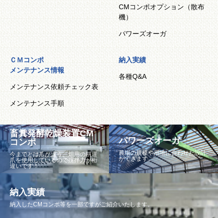
CMコンポオプション（散布
機）
パワーズオーガ
ＣＭコンポ
納入実績
メンテナンス情報
各種Q&A
メンテナンス依頼チェック表
メンテナンス手順
畜糞発酵乾燥装置CM
パワーズオーガ
コンポ
農場の規模や用地に合わせた設計
今までとは爪が違う。畑用の耕運
ができます。
爪を使用しているので撹拌力が桁
違いです！
納入実績
納入したCMコンポ等を一部ですがご紹介いたします。