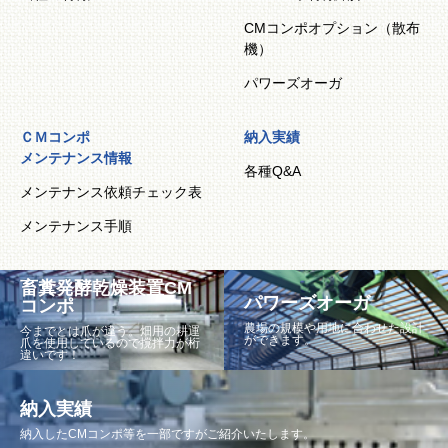
CMコンポオプション（散布
機）
パワーズオーガ
ＣＭコンポ
納入実績
メンテナンス情報
各種Q&A
メンテナンス依頼チェック表
メンテナンス手順
畜糞発酵乾燥装置CM
パワーズオーガ
コンポ
農場の規模や用地に合わせた設計
今までとは爪が違う。畑用の耕運
ができます。
爪を使用しているので撹拌力が桁
違いです！
納入実績
納入したCMコンポ等を一部ですがご紹介いたします。