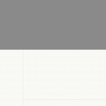
設備費の安い
ンテナンスの
ない畜糞発酵
置。