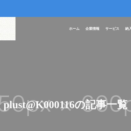
ホーム
企業情報
サービス
納
plust@K000116の記事一覧
ポ装置一
CMコン
CMコンポの特徴