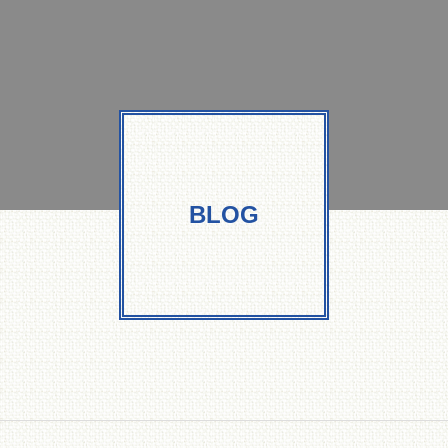
、敏捷メ
ョン（
市場に少
処理装
用地・処理量に合わせ
ての設計が可能！
散布機
BLOG